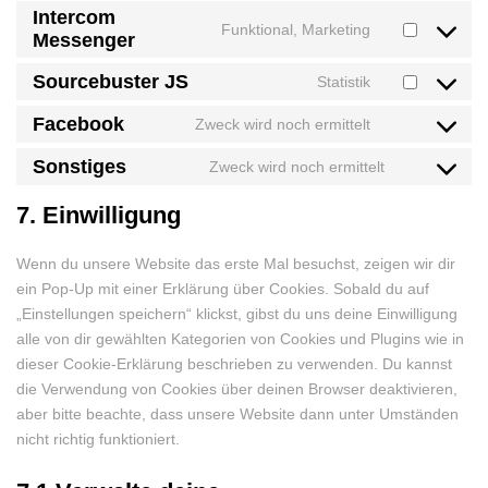
to
Intercom
wordpress
Funktional, Marketing
Messenger
service
Consent
woocommerce
to
Sourcebuster JS
Statistik
service
Consent
intercom-
to
Facebook
Zweck wird noch ermittelt
Consent
messenger
service
to
Sonstiges
Zweck wird noch ermittelt
sourcebuster-
Consent
service
js
to
7. Einwilligung
facebook
service
sonstiges
Wenn du unsere Website das erste Mal besuchst, zeigen wir dir
ein Pop-Up mit einer Erklärung über Cookies. Sobald du auf
„Einstellungen speichern“ klickst, gibst du uns deine Einwilligung
alle von dir gewählten Kategorien von Cookies und Plugins wie in
dieser Cookie-Erklärung beschrieben zu verwenden. Du kannst
die Verwendung von Cookies über deinen Browser deaktivieren,
aber bitte beachte, dass unsere Website dann unter Umständen
nicht richtig funktioniert.