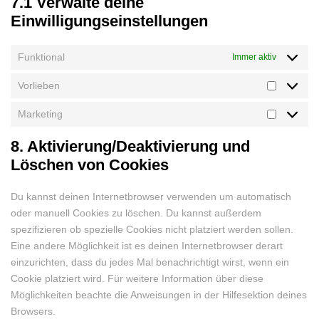
7.1 Verwalte deine
Einwilligungseinstellungen
Funktional
Immer aktiv
Vorlieben
Vorlieben
Marketing
Marketin
8. Aktivierung/Deaktivierung und
Löschen von Cookies
Du kannst deinen Internetbrowser verwenden um automatisch
oder manuell Cookies zu löschen. Du kannst außerdem
spezifizieren ob spezielle Cookies nicht platziert werden sollen.
Eine andere Möglichkeit ist es deinen Internetbrowser derart
einzurichten, dass du jedes Mal benachrichtigt wirst, wenn ein
Cookie platziert wird. Für weitere Information über diese
Möglichkeiten beachte die Anweisungen in der Hilfesektion deines
Browsers.